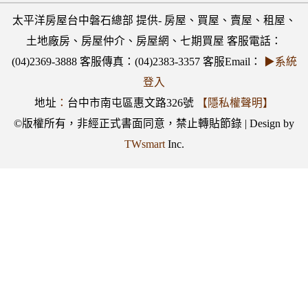
太平洋房屋台中磐石總部 提供- 房屋、買屋、賣屋、租屋、
土地廠房、房屋仲介、房屋網、七期買屋 客服電話：
(04)2369-3888 客服傳真：(04)2383-3357 客服Email：
▶系統
登入
地址
：
台中市南屯區惠文路326號
【隱私權聲明】
©版權所有，非經正式書面同意，禁止轉貼節錄 | Design by
TWsmart
Inc.