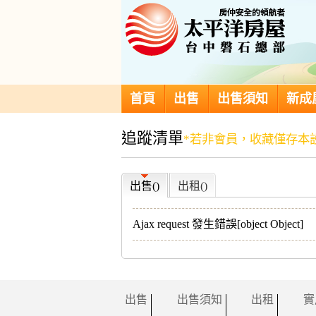
首頁
出售
出售須知
新成
追蹤清單
*若非會員，收藏僅存本
出售(
)
出租(
)
Ajax request 發生錯誤[object Object]
出售
出售須知
出租
實