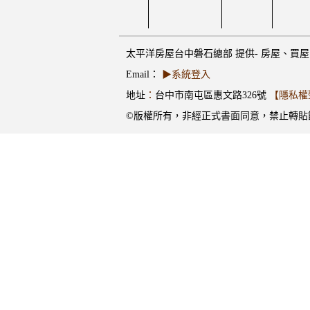
太平洋房屋台中磐石總部 提供- 房屋、買屋、賣
Email：
▶系統登入
地址
：
台中市南屯區惠文路326號
【隱私權
©版權所有，非經正式書面同意，禁止轉貼節錄 | 