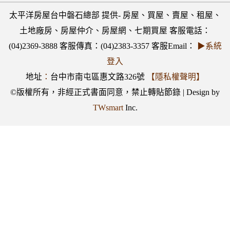
太平洋房屋台中磐石總部 提供- 房屋、買屋、賣屋、租屋、
土地廠房、房屋仲介、房屋網、七期買屋 客服電話：
(04)2369-3888 客服傳真：(04)2383-3357 客服Email：
▶系統
登入
地址
：
台中市南屯區惠文路326號
【隱私權聲明】
©版權所有，非經正式書面同意，禁止轉貼節錄 | Design by
TWsmart
Inc.