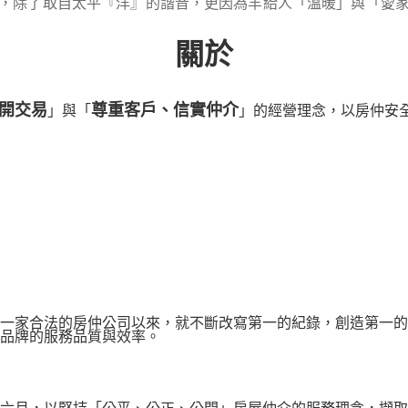
太羊」，除了取自太平『洋』的諧音，更因為羊給人「溫暖」與「愛
關於
開交易
尊重客戶、信實仲介
」與「
」的經營理念，以房仲安
第一家合法的房仲公司以來，就不斷改寫第一的紀錄，創造第一
品牌的服務品質與效率。