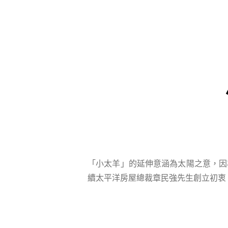
「小太羊」的延伸意涵為太陽之意，因
續太平洋房屋總裁章民強先生創立初衷