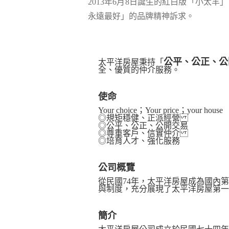
2013年6月8日誕生的紅白版「小
永遠最好」的品牌精神訴求。
公平、公正、公
太平洋房屋秉持「
全、優質的仲介服務。
使命
Your choice；Your price；your house
◎規矩穩健、正派經營
◎公平、公正、公開交易
◎尊重客戶、信實仲介
◎培育人才、強化服務
公司概覽
從民國74年，太平洋房屋成為國內
與制度，充分展現了太平洋房屋第一
簡介